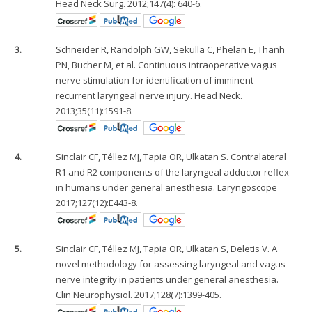
Head Neck Surg. 2012;147(4): 640-6.
3.
Schneider R, Randolph GW, Sekulla C, Phelan E, Thanh
PN, Bucher M, et al. Continuous intraoperative vagus
nerve stimulation for identification of imminent
recurrent laryngeal nerve injury. Head Neck.
2013;35(11):1591-8.
4.
Sinclair CF, Téllez MJ, Tapia OR, Ulkatan S. Contralateral
R1 and R2 components of the laryngeal adductor reflex
in humans under general anesthesia. Laryngoscope
2017;127(12):E443-8.
5.
Sinclair CF, Téllez MJ, Tapia OR, Ulkatan S, Deletis V. A
novel methodology for assessing laryngeal and vagus
nerve integrity in patients under general anesthesia.
Clin Neurophysiol. 2017;128(7):1399-405.