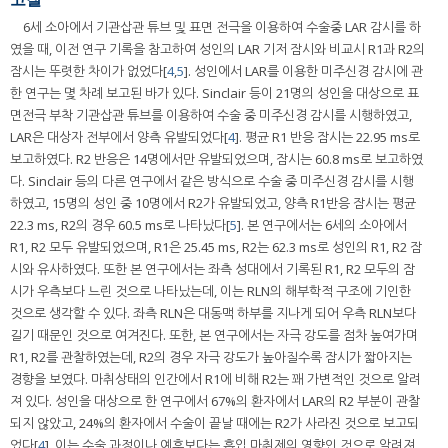
6세 소아에서 기관삽관 튜브 및 표면 전극을 이용하여 수술중 LAR 감시를 하
였을 때, 이전 연구 기록을 참고하여 성인의 LAR 기저 잠시와 비교시 R1과 R2의
잠시는 뚜렷한 차이가 없었다[
4
,
5
]. 성인에서 LAR를 이용한 미주신경 감시에 관
한 연구는 몇 차례 보고된 바가 있다. Sinclair 등이 21명의 성인을 대상으로 표
면전극 부착 기관삽관 튜브를 이용하여 수술 중 미주신경 감시를 시행하였고,
LAR은 대상자 전부에서 양측 유발되었다[
4
]. 평균 R1 반응 잠시는 22.95 ms로
보고하였다. R2 반응은 14명에서만 유발되었으며, 잠시는 60.8 ms로 보고하였
다. Sinclair 등의 다른 연구에서 같은 방식으로 수술 중 미주신경 감시를 시행
하였고, 15명의 성인 중 10명에서 R2가 유발되었고, 양측 R1반응 잠시는 평균
22.3 ms, R2의 경우 60.5 ms로 나타났다[
5
]. 본 연구에서는 6세의 소아에서
R1, R2 모두 유발되었으며, R1은 25.45 ms, R2는 62.3 ms로 성인의 R1, R2 잠
시와 유사하였다. 또한 본 연구에서는 좌측 성대에서 기록된 R1, R2 모두의 잠
시가 우측보다 느린 것으로 나타났는데, 이는 RLN의 해부학적 구조에 기인한
것으로 생각할 수 있다. 좌측 RLN은 대동맥 하부를 지나게 되어 우측 RLN보다
길기 때문인 것으로 여겨진다. 또한, 본 연구에서는 자극 강도를 점차 높여가며
R1, R2를 관찰하였는데, R2의 경우 자극 강도가 높아질수록 잠시가 짧아지는
경향을 보였다. 마취상태의 인간에서 R1에 비해 R2는 꽤 가변적인 것으로 알려
져 있다. 성인을 대상으로 한 연구에서 67%의 환자에서 LAR의 R2 부분이 관찰
되지 않았고, 24%의 환자에서 수술이 끝날 때에는 R2가 사라진 것으로 보고되
었다[
4
]. 이는 수술 과정이나 예후보다는 흡입 마취제의 영향인 것으로 알려져