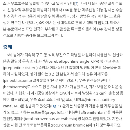
소아 무호흡증을 유발할 수 있다고 알려져 있다[
1
]. 따라서 뇌간 종양 절제 수술
시 신경학적 후유증을 예방하기 위해서 LAR를 통한 미주신경 기능 감시는 수술
후 신경학적 부작용의 예방을 위해 중요하다. 상기 방법은 성인에서는 그 효용
성이 연구된 바 있으나, 소아에서는 상대적으로 흔히 시행되지 않았다. 따라서
본 논문에서는 표면 전극이 부착된 기관삽관 튜브를 이용하여 LAR 감시를 성공
적으로 시행한 증례를 보고하고자 한다.
증례
6세 남아가 지속적 구토 및 식욕 부진으로 타병원 내원하여 시행한 뇌 전산화
단층 촬영상 우측 소뇌교각부(cerebellopontine angle, CPA) 및 전교 수조
(prepontine cistern) 종양과 이와 동반된 출혈이 발견되어 본원 응급실을 통
하여 내원하였다. 상기 환아는 3년 전 본원에서 송과체 섬유 아세포종
(pineoblastoma) 절제술을 받은 경력이 있으며, 우측 반신불완전마비
(hemiparesis)로 스스로 앉은 자세 유지가 가능했으나, 자가 보행은 어려운 상
태였다. 시행한 뇌 자기공명영상에서 CPA에 새로이 발생된 4.3 cm의 출혈성 종
양이 발견되었고, 우측 소뇌, 소뇌다리 및 교뇌, 내이도(internal auditory
canal, IAC)를 침범하고 있었다(
Fig. 1
). 환자는 뇌종양 제거를 위한 개두술을 받
게 되었고, 마취는 프로포폴(propofol)과 레미펜타닐(remifentanil)을 이용한
완전정맥마취(total intravenous anesthesia) 방식으로 진행되었다. 기관내
삽관 시행 전 로쿠로늄브롬화물(rocuronium bromide)이 1회 정맥주사되었