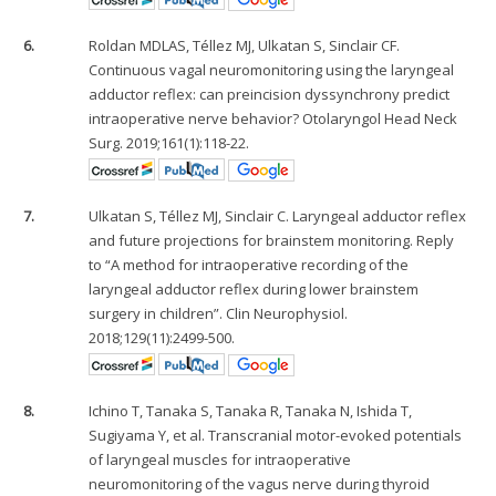
6.
Roldan MDLAS, Téllez MJ, Ulkatan S, Sinclair CF.
Continuous vagal neuromonitoring using the laryngeal
adductor reflex: can preincision dyssynchrony predict
intraoperative nerve behavior? Otolaryngol Head Neck
Surg. 2019;161(1):118-22.
7.
Ulkatan S, Téllez MJ, Sinclair C. Laryngeal adductor reflex
and future projections for brainstem monitoring. Reply
to “A method for intraoperative recording of the
laryngeal adductor reflex during lower brainstem
surgery in children”. Clin Neurophysiol.
2018;129(11):2499-500.
8.
Ichino T, Tanaka S, Tanaka R, Tanaka N, Ishida T,
Sugiyama Y, et al. Transcranial motor-evoked potentials
of laryngeal muscles for intraoperative
neuromonitoring of the vagus nerve during thyroid