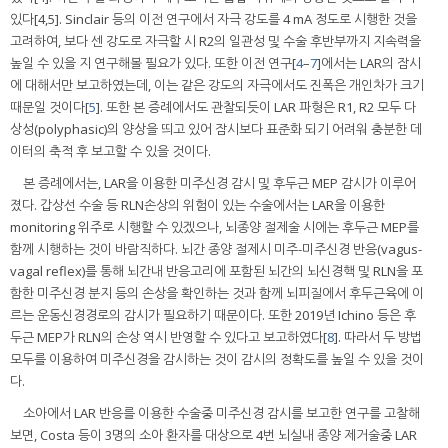
있다[4,5]. Sinclair 등의 이전 연구에서 자극 강도를 4 mA 정도로 시행한 것을
고려하여, 보다 센 강도로 자극할 시 R2의 일관성 및 수술 후반부까지 지속력을
높일 수 있을 지 연구해볼 필요가 있다. 또한 이전 연구[
4
–
7
]에서는 LAR의 잠시
에 대해서만 보고하였는데, 이는 같은 강도의 자극에서도 진폭은 개인차가 크기
때문일 것이다[
5
]. 또한 본 증례에서도 관찰되듯이 LAR 파형은 R1, R2 모두 다
상성(polyphasic)의 양상을 띄고 있어 잠시보다 표준화 되기 어려워 충분한 데
이터의 축적 후 보고할 수 있을 것이다.
본 증례에서는, LAR을 이용한 미주신경 감시 및 후두근 MEP 감시가 이루어
졌다. 갑상선 수술 등 RLN손상의 위험이 있는 수술에서는 LAR을 이용한
monitoring 위주로 시행할 수 있겠으나, 뇌종양 절제술 시에는 후두근 MEP를
함께 시행하는 것이 바람직하다. 뇌간 종양 절제시 미주-미주신경 반응(vagus-
vagal reflex)를 통해 뇌간내 반응고리에 포함된 뇌간의 뇌신경핵 및 RLN을 포
함한 미주신경 분지 등의 손상을 확인하는 것과 함께 뇌피질에서 후두근육에 이
르는 운동신경경로의 감시가 필요하기 때문이다. 또한 2019년 Ichino 등은 후
두근 MEP가 RLN의 손상 역시 반영할 수 있다고 보고하였다[
8
]. 따라서 두 방법
모두를 이용하여 미주신경을 감시하는 것이 감시의 정확도를 높일 수 있을 것이
다.
소아에서 LAR 반응를 이용한 수술중 미주신경 감시를 보고한 연구를 고찰해
보면, Costa 등이 3명의 소아 환자를 대상으로 4번 뇌실내 종양 제거술중 LAR