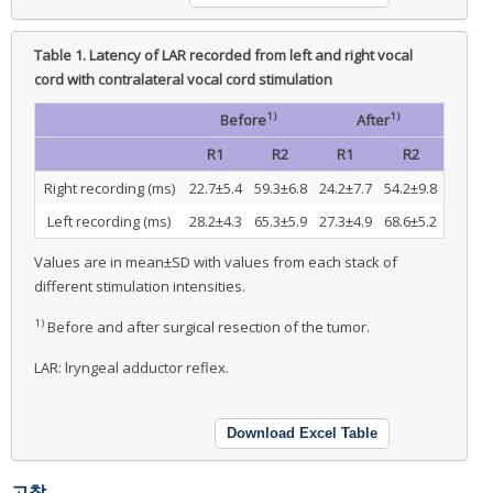
Table 1.
Latency of LAR recorded from left and right vocal
cord with contralateral vocal cord stimulation
1)
1)
Before
After
R1
R2
R1
R2
Right recording (ms)
22.7±5.4
59.3±6.8
24.2±7.7
54.2±9.8
Left recording (ms)
28.2±4.3
65.3±5.9
27.3±4.9
68.6±5.2
Values are in mean±SD with values from each stack of
different stimulation intensities.
1)
Before and after surgical resection of the tumor.
LAR: lryngeal adductor reflex.
Download Excel Table
고찰