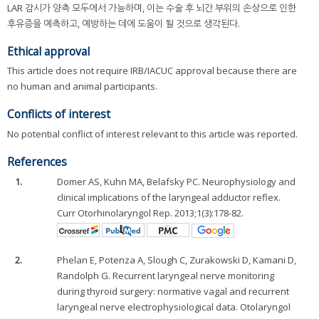
LAR 감시가 양측 모두에서 가능하며, 이는 수술 후 뇌간 부위의 손상으로 인한
후유증을 예측하고, 예방하는 데에 도움이 될 것으로 생각된다.
Ethical approval
This article does not require IRB/IACUC approval because there are
no human and animal participants.
Conflicts of interest
No potential conflict of interest relevant to this article was reported.
References
1.
Domer AS, Kuhn MA, Belafsky PC. Neurophysiology and
clinical implications of the laryngeal adductor reflex.
Curr Otorhinolaryngol Rep. 2013;1(3):178-82.
2.
Phelan E, Potenza A, Slough C, Zurakowski D, Kamani D,
Randolph G. Recurrent laryngeal nerve monitoring
during thyroid surgery: normative vagal and recurrent
laryngeal nerve electrophysiological data. Otolaryngol