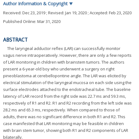
Author Information & Copyright
▼
Received:
Dec 23, 2019
; Revised:
Jan 19, 2020
; Accepted:
Feb 23, 2020
Published Online: Mar 31, 2020
ABSTRACT
The laryngeal adductor reflex (LAR) can successfully monitor
vagus nerve intraoperatively. However, there are only a few reports
of LAR monitoring in children with brainstem tumors. The authors
present a 6-year-old boy who underwent a surgery on right
pineoblastoma at cerebellopontine angle. The LAR was elicited by
electrical stimulation of the laryngeal mucosa on each side using the
surface electrodes attached to the endotracheal tube. The baseline
latency of LAR record from the right side was 22.7 ms and 59.3 ms,
respectively of R1 and R2. R1 and R2 recording from the left side was
28.2 ms and 65.3 ms, respectively. When compared to those of
adults, there was no significant difference in both R1 and R2. This
case manifested that LAR monitoring may be feasible in children
with brain stem tumor, showing both R1 and R2 components of LAR
bilaterally.