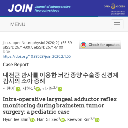
MENU
T
o
g
g
J Intraoper Neurophysiol
2020
;
2
(
1
):
55
-
59
l
pISSN: 2671-6097, eISSN: 2671-6100
e
DOI:
n
https://doi.org/10.33523/join.2020.2.1.55
a
Case Report
v
i
내전근 반사를 이용한 뇌간 종양 수술중 신경계
g
감시의 소아 증례
a
t
1
2
2
,
*
신현이
,
서한길
,
김기원
i
o
Intra-operative laryngeal adductor reflex
n
monitoring during brainstem tumor
surgery: a pediatric case
1
2
2
,
*
Hyun Iee Shin
,
Han Gil Seo
,
Keewon Kim