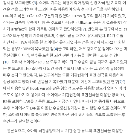
감시를 보고하였다[
9
]. 소아의 기도는 직경이 작아 양측 신경 자극 및 기록이 어
려운 점을 고려하여 후크 와이어를 이용하여 양측 성대에 전극을 부착하였다.
LAR의 기록은 R1과 R2가 구분되지 않았다. 30 ms 정도의 잠시 가 기록되었고,
잠시는 좌측이 우측에 비해 큰 것으로 나타났다. Ulkatan 등은 이 결과를 R1 잠
시가 artifact와 함께 기록된 것이라고 판단하였다[
7
]. 반면에 본 연구에서는 R1
과 R2 모두 명확히 기록되었으며, 수술이 끝날 때까지 유지되었다. R2가 수술
시간 내내 TIVA 마취를 한 소아에서 유지되었다는 점은 성인에서도 R2가 소실
되는 경우가 30%에 육박했던 점[
4
]을 고려하면, 매우 흥미로운 점이다. R2는 미
주신경뿐 아니라, 연수를 포함한 뇌간 전반적 기능을 대변한다고 볼 수 있다
[
10
]. 따라서 소아에서 R1, R2 모두 기록이 되고 수술이 끝날 때까지 유지되었다
는 본 보고에 따라 소아에서 뇌간 종양 수술시 LAR 감시는 그 임상적 유용성이
매우 높다고 판단된다. 본 연구에서는 또한 기관삽관의 표면 전극을 이용하여
성공적으로 양측 LAR 반응을 기록하였기 때문에, 이전에 보고되었던 연구[
7
,
9
]
에서 이용하였던 hook wire와 같은 침습적 도구를 사용할 필요가 없어 임상적
으로 이용하기 더 용이하다. 소아에서 기관삽관의 표면전극을 이용한 양측 R1,
R2를 포함한 LAR을 기록한 보고는 지금까지 없다. 따라서 본 증례를 바탕으로
추후 소아에서도 LAR을 이용한 수술중신경계감시를 시행할 수 있을 것이다. 또
한, 소아의 데이터를 축적하여 연령에 따른 정상 잠시 등의 지표를 도출하는 후
속연구가 필요할 것이다.
결론적으로, 소아의 뇌간종양제거 시 기관 삽관 튜브의 표면전극을 이용한