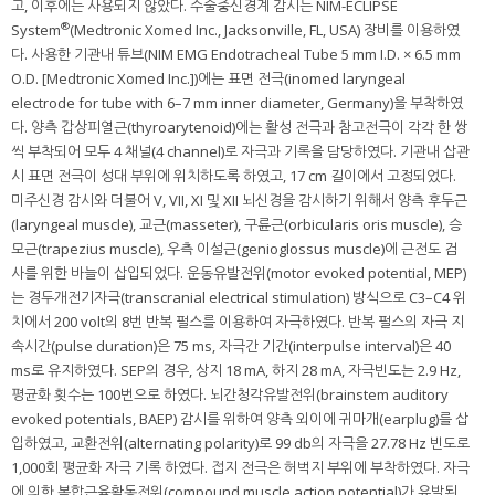
고, 이후에는 사용되지 않았다. 수술중신경계 감시는 NIM-ECLIPSE
®
System
(Medtronic Xomed Inc., Jacksonville, FL, USA) 장비를 이용하였
다. 사용한 기관내 튜브(NIM EMG Endotracheal Tube 5 mm I.D. × 6.5 mm
O.D. [Medtronic Xomed Inc.])에는 표면 전극(inomed laryngeal
electrode for tube with 6–7 mm inner diameter, Germany)을 부착하였
다. 양측 갑상피열근(thyroarytenoid)에는 활성 전극과 참고전극이 각각 한 쌍
씩 부착되어 모두 4 채널(4 channel)로 자극과 기록을 담당하였다. 기관내 삽관
시 표면 전극이 성대 부위에 위치하도록 하였고, 17 cm 길이에서 고정되었다.
미주신경 감시와 더불어 V, VII, XI 및 XII 뇌신경을 감시하기 위해서 양측 후두근
(laryngeal muscle), 교근(masseter), 구륜근(orbicularis oris muscle), 승
모근(trapezius muscle), 우측 이설근(genioglossus muscle)에 근전도 검
사를 위한 바늘이 삽입되었다. 운동유발전위(motor evoked potential, MEP)
는 경두개전기자극(transcranial electrical stimulation) 방식으로 C3–C4 위
치에서 200 volt의 8번 반복 펄스를 이용하여 자극하였다. 반복 펄스의 자극 지
속시간(pulse duration)은 75 ms, 자극간 기간(interpulse interval)은 40
ms로 유지하였다. SEP의 경우, 상지 18 mA, 하지 28 mA, 자극빈도는 2.9 Hz,
평균화 횟수는 100번으로 하였다. 뇌간청각유발전위(brainstem auditory
evoked potentials, BAEP) 감시를 위하여 양측 외이에 귀마개(earplug)를 삽
입하였고, 교환전위(alternating polarity)로 99 db의 자극을 27.78 Hz 빈도로
1,000회 평균화 자극 기록 하였다. 접지 전극은 허벅지 부위에 부착하였다. 자극
에 의한 복합근육활동전위(compound muscle action potential)가 유발된