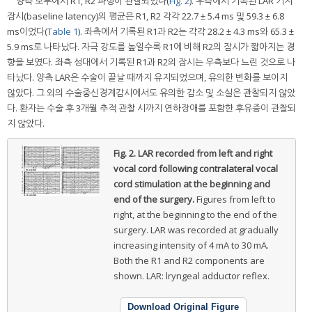
양측 모두에서 R1, R2 파형이 관찰되었다(
Fig. 2
). 우측에서 기록된 LAR 기저
잠시(baseline latency)의 평균은 R1, R2 각각 22.7 ± 5.4 ms 및 59.3 ± 6.8
ms이었다(
Table 1
). 좌측에서 기록된 R1과 R2는 각각 28.2 ± 4.3 ms와 65.3 ±
5.9 ms로 나타났다. 자극 강도를 높일수록 R1에 비해 R2의 잠시가 짧아지는 경
향을 보였다. 좌측 성대에서 기록된 R1과 R2의 잠시는 우측보다 느린 것으로 나
타났다. 양측 LAR은 수술이 끝날 때까지 유지되었으며, 유의한 변화를 보이지
않았다. 그 외의 수술중신경계감시에서도 유의한 감소 및 소실은 관찰되지 않았
다. 환자는 수술 후 3개월 추적 관찰 시까지 연하장애를 포함한 후유증이 관찰되
지 않았다.
Fig. 2.
LAR recorded from left and right
vocal cord following contralateral vocal
cord stimulation at the beginning and
end of the surgery.
Figures from left to
right, at the beginning to the end of the
surgery. LAR was recorded at gradually
increasing intensity of 4 mA to 30 mA.
Both the R1 and R2 components are
shown. LAR: lryngeal adductor reflex.
Download Original Figure