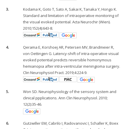
3.
Kodama K, Goto T, Sato A, Sakai K, Tanaka Y, Hongo K.
Standard and limitation of intraoperative monitoring of
the visual evoked potential. Acta Neurochir (Wien).
2010;152(4):643-8.
4.
Qerama E, Korshoej AR, Petersen MV, Brandmeier R,
von Oettingen G. Latency-shift of intra-operative visual
evoked potential predicts reversible homonymous
hemianopia after intra-ventricular meningioma surgery.
Clin Neurophysiol Pract. 2019;4:224-9.
5.
Won SD. Neurophysiology of the sensory system and
clinical ppplications. Ann Clin Neurophysiol. 2010;
12(2):35-46.
6.
Gutzwiller EM, Cabrilo I, Radovanovic I, Schaller K, Boex