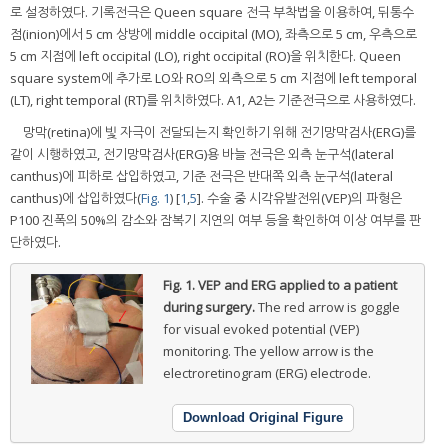
로 설정하였다. 기록전극은 Queen square 전극 부착법을 이용하여, 뒤통수
점(inion)에서 5 cm 상방에 middle occipital (MO), 좌측으로 5 cm, 우측으로
5 cm 지점에 left occipital (LO), right occipital (RO)을 위치한다. Queen
square system에 추가로 LO와 RO의 외측으로 5 cm 지점에 left temporal
(LT), right temporal (RT)를 위치하였다. A1, A2는 기준전극으로 사용하였다.
망막(retina)에 빛 자극이 전달되는지 확인하기 위해 전기망막검사(ERG)를
같이 시행하였고, 전기망막검사(ERG)용 바늘 전극은 외측 눈구석(lateral
canthus)에 피하로 삽입하였고, 기준 전극은 반대쪽 외측 눈구석(lateral
canthus)에 삽입하였다(
Fig. 1
) [
1
,
5
]. 수술 중 시각유발전위(VEP)의 파형은
P100 진폭의 50%의 감소와 잠복기 지연의 여부 등을 확인하여 이상 여부를 판
단하였다.
Fig. 1.
VEP and ERG applied to a patient
during surgery.
The red arrow is goggle
for visual evoked potential (VEP)
monitoring. The yellow arrow is the
electroretinogram (ERG) electrode.
Download Original Figure