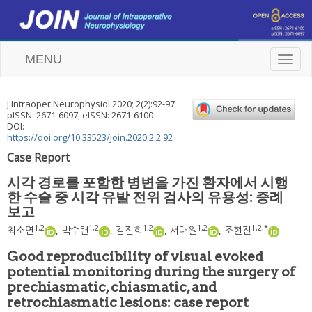
MENU
T
o
g
g
J Intraoper Neurophysiol
2020
;
2
(
2
):
92
-
97
l
pISSN: 2671-6097, eISSN: 2671-6100
e
DOI:
n
https://doi.org/10.33523/join.2020.2.2.92
a
Case Report
v
i
시각 경로를 포함한 병변을 가진 환자에서 시행
g
한 수술 중 시각 유발 전위 검사의 유용성: 증례
a
보고
t
i
1
,
2
1
,
2
1
,
2
1
,
2
1
,
2
,
*
최소연
,
박수련
,
김진희
,
서대원
,
조현진
o
n
Good reproducibility of visual evoked
potential monitoring during the surgery of
prechiasmatic, chiasmatic, and
retrochiasmatic lesions: case report