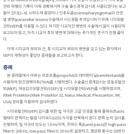
전위 파형의 기록이 더욱 정확해지며 수술 중신경계 감시로 사용되었다는 보고
들이 있다[
2
–
4
]. 뇌하수체 종양이나 인후두종(craniopharyngioma)과 안장
옆 병변(parasellar lesion) 수술에서 시신경을 추적감시하기 위해 시각유발
전위(VEP)를 이용할 수 있다. 하지만 시교차전 병변의 수술에서 많이 사용되며
보고되어 왔고, 아직 시교차 후의 병변에 대해서는 추가적인 연구가 진행 중이
다.
이에 시각교차 부위와 전, 후 시각교차 부위의 병변을 갖고 있는 환자에서
VEP의 재현성이 좋았던 증례들을 보고하고자 한다.
증례
본 증례들에서 마취는 프로포폴(propofol)과 레미펜타닐(remifentanil)을
사용하여 완전정맥마취(TIVA)를 시행하였다. 수술중신경계감시는 운동유발전
위(MEP), 체성감각유발전위(SSEP) 및 시각유발전위(VEP)를 시행하였으며,
Xltek Protektor(Xltek Protektor 32, Natus Medical, Pleasanton, WI,
USA) 장비를 이용하여 검사하였다.
시각유발전위(VEP) 감시를 위한 빛 자극은 고글 안경을 통해 플래쉬(flash)
형태의 번쩍이는 발광 다이오드(LED) 자극을 반복해서 준다. 한쪽 눈씩 검사를
진행하며, 빛 자극의 빈도는 1.0 Hz이며, 주파수 폭(band-pass)은 high-pass
filter는 200 Hz, low-pass filter는 20 Hz로 설정하고, 평균화 횟수는 50번으