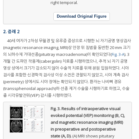
right temporal.
Download Original Figure
2. 증례 2
40세 여자가 2차성 무월경 및 유루증 증상으로 시행한 뇌 자기공명 영상검사
(magnetic resonance imaging, MRI)상 안장 위 침범을 동반한 20 mm 크기
의 뇌하수체 거대선종(pituitray macroadenoma)이 확인되었다(
Fig. 3-A
). 3
개월 간 도파민 작용제(cabergolin) 치료를 시행하였으나, 추적 뇌 자기 공명
영상 상에서 크기가 감소되지 않아 수술적 치료를 위해 본원 입원하였다. 시야
검사를 포함한 신경학적 검사상 이상 소견은 관찰되지 않았고, 시야 계측 검사
(perimetry) 상에서도 시야 장애는 확인되지 않았다. 환자는 나비뼈 경유
(transsphenoidal approach)하 선종 제거 수술을 시행하기로 하였고, 수술
중 시각유발전위(VEP) 감시를 시행하였다.
Fig. 3.
Results of intraoperative visual
evoked potential (VEP) monitoring (B, C),
and magnetic resonance imaging (MRI)
in preoperative and postoperative
state (A, D).
(A) MRI shows pituitary