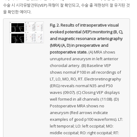
수술 시 시각유발전위(VEP) 파형이 잘 확인되고, 수술 중 재현성이 잘 유지된 것
을 확인한 예이다.
Fig. 2.
Results of intraoperative visual
evoked potential (VEP) monitoring (B, C),
and magnetic resonance arteriography
(MRA) (A, D) in preoperative and
postoperative state.
(A) MRA shows
unruptured aneurysm in left anterior
choroidal artery. (B) Baseline VEP
shows normal P100 in all recordings of
LT, LO, MO, RO, RT. Electroretinography
(ERG) reveals normal N35 and P50
waves (09:07). (C) Closing VEP displays
well formed in all channels (11:08). (D)
Postoperative MRA shows no
aneurysm (Red arrows indicate
examples of good p100 waveforms). LT:
left temporal; LO: left occipital; MO:
middle occipital; RO: right occipital; RT: