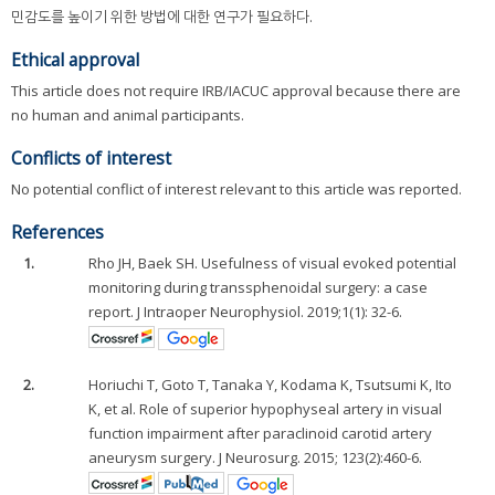
민감도를 높이기 위한 방법에 대한 연구가 필요하다.
Ethical approval
This article does not require IRB/IACUC approval because there are
no human and animal participants.
Conflicts of interest
No potential conflict of interest relevant to this article was reported.
References
1.
Rho JH, Baek SH. Usefulness of visual evoked potential
monitoring during transsphenoidal surgery: a case
report. J Intraoper Neurophysiol. 2019;1(1): 32-6.
2.
Horiuchi T, Goto T, Tanaka Y, Kodama K, Tsutsumi K, Ito
K, et al. Role of superior hypophyseal artery in visual
function impairment after paraclinoid carotid artery
aneurysm surgery. J Neurosurg. 2015; 123(2):460-6.