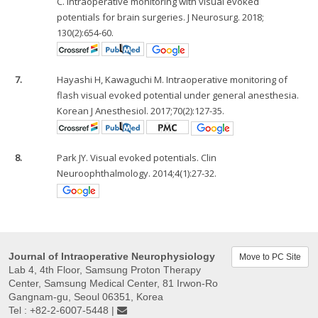
C. Intraoperative monitoring with visual evoked
potentials for brain surgeries. J Neurosurg. 2018;
130(2):654-60.
7.
Hayashi H, Kawaguchi M. Intraoperative monitoring of
flash visual evoked potential under general anesthesia.
Korean J Anesthesiol. 2017;70(2):127-35.
8.
Park JY. Visual evoked potentials. Clin
Neuroophthalmology. 2014;4(1):27-32.
Journal of Intraoperative Neurophysiology
Move to PC Site
Lab 4, 4th Floor, Samsung Proton Therapy
Center, Samsung Medical Center, 81 Irwon-Ro
Gangnam-gu, Seoul 06351, Korea
Tel : +82-2-6007-5448 |