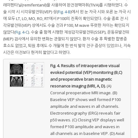
레미펜타닐(remifentanil)을 사용하여 완전정맥마취(TIVA)를 시행하였다. 수
술 시작 시 시각유발전위(VEP) 상(
Fig. 4-B
)에서 왼 눈 자극 시와 오른 눈 자극 시
에 모두 LT, LO, MO, RO, RT에서 P100의 진폭이 확인되었다. 수술 종료 전 시
각유발전위(VEP) 상에서도 수술 전과 P100, M wave 뚜렷한 차이는 확인되지
않았다(
Fig. 4-C
). 수술 중 함께 시행한 체성감각유발전위(SSEP), 운동유발전위
(MEP) 검사에서 유의한 변화는 관찰되지 않았다. 환자 수술 후 특별한 합병증
호소도 없었고, 퇴원 후에도 수 개월에 한 번씩 발작 전구 증상이 있었으나, 지속
시간은 이전보다 현저히 짧았다고 하였다.
Fig. 4.
Results of intraoperative visual
evoked potential (VEP) monitoring (B,C)
and preoperative brain magnetic
resonance imaging (MRI, A, D).
(A)
Coronal preoperative MRI image. (B)
Baseline VEP shows well formed P100
amplitude and waves in all channels.
Electroretinography (ERG) reveals fair
p50 waves. (C) Closing VEP displays well
formed P100 amplitude and waves in
all channels as in baseline VEP. (D) Axial