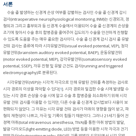
서론
수술 중 발생하는 신경계 손상 여부를 감별하는 검사인 수술 중 신경계 감시
검사(intraoperative neurophysiological monitoring, INM)는 신경외과, 정
형외과 그리고 흉부외과 등 신경계 수술에서 이용되어 수술 중 신경계의 손상을
조기에 찾아서 수술 후의 합병증을 줄여주어 집도의가 수술을 안전하게 진행할
수 있도록 도움을 주는 매우 중요한 검사이다. 수술 중 신경계 감시 검사 중 유발
전위 검사는 종류에 따라 시각유발전위(visual evoked potential, VEP), 청각
유발전위(brainstem auditory evoked potential, BAEP), 운동유발전위
(motor evoked potential, MEP), 감각유발전위(somatosensory evoked
potential, SSEP), 자유 진행 및 유발 근전도 검사(running and triggered
electromyography)로 분류된다.
시각유발전위(VEP)는 시각적 자극으로 인해 유발된 전위를 측정하는 검사로
시각 경로의 이상을 파악할 수 있다[
1
]. 시각 경로와 밀접한 수술 시에 발생할 수
있는 시각 경로 손상을 수술 시에 알고 수술 후 합병증을 최소화하기 위해 시각
유발 전위 검사를 이용할 수 있지만, 다른 수술 중 신경계 감시법보다 사용이 보
편화되지 않았다. 그 이유는 시각 유발 전위 검사가 마취의 영향을 많이 받고, 파
형의 재현성이 나쁘고, 자극 및 기록이 힘들기 때문이다. 그러나 21세기 들어 전
정맥 마취(total intravenous anesthesia, TIVA)를 통한 마취 방법의 발달,
발광 다이오드(light-emitting diode, LED) 방법 등을 이용한 시작 자극과 전기
망막검사(electroretinography, ERG)의 기록 방법이 도입되면서 시각 유발