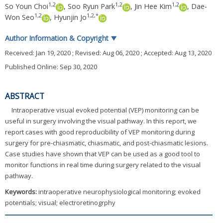
1
,
2
1
,
2
1
,
2
So Youn Choi
,
Soo Ryun Park
,
Jin Hee Kim
,
Dae-
1
,
2
1
,
2
,
*
Won Seo
,
Hyunjin Jo
Author Information & Copyright
▼
Received:
Jan 19, 2020
; Revised:
Aug 06, 2020
; Accepted:
Aug 13, 2020
Published Online: Sep 30, 2020
ABSTRACT
Intraoperative visual evoked potential (VEP) monitoring can be
useful in surgery involving the visual pathway. In this report, we
report cases with good reproducibility of VEP monitoring during
surgery for pre-chiasmatic, chiasmatic, and post-chiasmatic lesions.
Case studies have shown that VEP can be used as a good tool to
monitor functions in real time during surgery related to the visual
pathway.
Keywords:
intraoperative neurophysiological monitoring; evoked
potentials; visual; electroretinogrphy