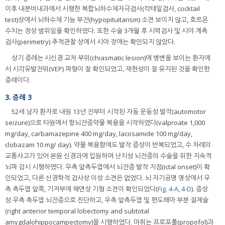
이후 내분비내과에서 시행한 복합뇌하수체자극검사(칵테일검사, cocktail
test)상에서 뇌하수체 기능 부전(hypopituitarism) 소견 보이지 않고, 호르몬
수치는 정상 범위임을 확인하였다. 또한 수술 3개월 후 시력검사 및 시야 계측
검사(perimetry) 추적관찰 상에서 시야 장애는 확인되지 않았다.
상기 증례는 시신경 교차 부위(chiasmatic lesion)에 병변을 보이는 환자에
서 시각유발전위(VEP) 파형이 잘 확인되었고, 재현성이 잘 유지된 것을 확인한
증례이다.
3. 증례 3
52세 남자 환자로 내원 13년 전부터 시작된 자동 운동성 발작(automotor
seizure)으로 타원에서 항뇌전증약물 복용을 시작하였다(valproate 1,000
mg/day, carbamazepine 400 mg/day, lacosamide 100 mg/day,
clobazam 10 mg/ day). 약물 복용함에도 발작 증상이 반복되었고, 수 차례의
교통사고가 있어 본원 신경과에 입원하여 난치성 뇌전증의 수술을 위한 지속적
뇌파 감시 시행하였다. 우측 앞측두엽에서 뇌전증 발작 지점(ictal onset)이 확
인되었고, 다른 신경학적 검사상 이상 소견은 없었다. 뇌 자기공명 영상에서 우
측 측두엽 앞쪽, 기저부에 해면상 기형 소견이 확인되었다(
Fig. 4-A
,
4-D
). 증상
성 우측 측두엽 뇌전증으로 진단하고, 우측 앞측두엽 및 편도해마 부분 절제술
(right anterior temporal lobectomy and subtotal
amygdalohippocampectomy)을 시행하였다. 마취는 프로포폴(propofol)과