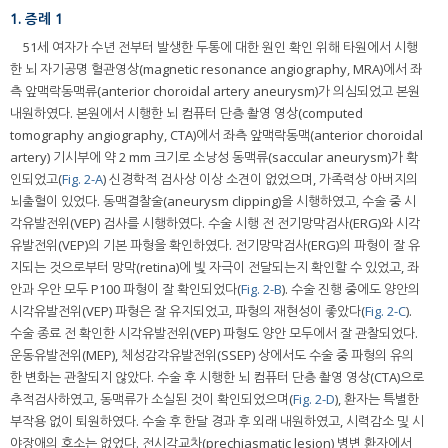
1. 증례 1
51세 여자가 수년 전부터 발생한 두통에 대한 원인 확인 위해 타원에서 시행
한 뇌 자기공명 혈관영상(magnetic resonance angiography, MRA)에서 좌
측 앞맥락동맥류(anterior choroidal artery aneurysm)가 의심되었고 본원
내원하였다. 본원에서 시행한 뇌 컴퓨터 단층 촬영 영상(computed
tomography angiography, CTA)에서 좌측 앞맥락동맥(anterior choroidal
artery) 기시부에 약 2 mm 크기로 소낭성 동맥류(saccular aneurysm)가 확
인되었고(
Fig. 2-A
) 신경학적 검사상 이상 소견이 없었으며, 가족력상 아버지의
뇌출혈이 있었다. 동맥결찰술(aneurysm clipping)을 시행하였고, 수술 중 시
각유발전위(VEP) 검사를 시행하였다. 수술 시행 전 전기망막검사(ERG)와 시각
유발전위(VEP)의 기본 파형을 확인하였다. 전기망막검사(ERG)의 파형이 잘 유
지되는 것으로부터 망막(retina)에 빛 자극이 전달되는지 확인할 수 있었고, 좌
안과 우안 모두 P100 파형이 잘 확인되었다(
Fig. 2-B
). 수술 진행 중에도 양안의
시각유발전위(VEP) 파형은 잘 유지되었고, 파형의 재현성이 좋았다(
Fig. 2-C
).
수술 종료 전 확인한 시각유발전위(VEP) 파형도 양안 모두에서 잘 관찰되었다.
운동유발전위(MEP), 체성감각유발전위(SSEP) 상에서도 수술 중 파형의 유의
한 변화는 관찰되지 않았다. 수술 후 시행한 뇌 컴퓨터 단층 촬영 영상(CTA)으로
추적검사하였고, 동맥류가 소실된 것이 확인되었으며(
Fig. 2-D
), 환자는 특별한
부작용 없이 퇴원하였다. 수술 후 한달 경과 후 외래 내원하였고, 시력감소 및 시
야장애의 호소는 없었다. 전시각교차(prechiasmatic lesion) 병변 환자에서