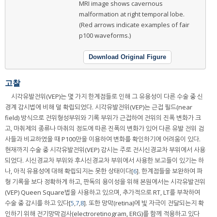
MRI image shows cavernous
malformation at right temporal lobe.
(Red arrows indicate examples of fair
p100 waveforms.)
Download Original Figure
고찰
시각유발전위(VEP)는 몇 가지 한계점들로 인해 그 유용성이 다른 수술 중 신
경계 감시법에 비해 덜 확립되었다. 시각유발전위(VEP)는 근접 필드(near
field) 방식으로 전위형성부위와 기록 부위가 근접하여 전위의 진폭 변화가 크
고, 마취제의 종류나 마취의 정도에 따른 진폭의 변화가 있어 다른 유발 전위 검
사들과 비교하였을 때 P100만을 이용하여 변화를 확인하기에 어려움이 있다.
현재까지 수술 중 시각유발전위(VEP) 감시는 주로 전시신경교차 부위에서 사용
되었다. 시신경교차 부위와 후시신경교차 부위에서 사용한 보고들이 있기는 하
나, 아직 유용성에 대해 확립되지는 못한 상태이다[
6
]. 한계점들을 보완하여 파
형 기록을 보다 정확하게 하고, 판독의 용이성을 위해 본원에서는 시각유발전위
(VEP) Queen Square법을 사용하고 있으며, 추가적으로 RT, LT를 부착하여
수술 중 감시를 하고 있다[
5
,
7
,
8
]. 또한 망막(retina)에 빛 자극이 전달되는지 확
인하기 위해 전기망막검사(electroretinogram, ERG)를 함께 적용하고 있다