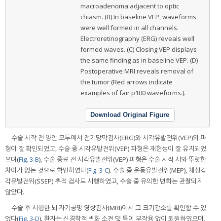
macroadenoma adjacent to optic
chiasm. (B) In baseline VEP, waveforms
were well formed in all channels.
Electroretinography (ERG) reveals well
formed waves. (C) Closing VEP displays
the same finding as in baseline VEP. (D)
Postoperative MRI reveals removal of
the tumor (Red arrows indicate
examples of fair p100 waveforms.).
Download Original Figure
수술 시작 전 양안 모두에서 전기망막검사(ERG)와 시각유발전위(VEP)의 파
형이 잘 확인되었고, 수술 중 시각유발전위(VEP) 파형은 재현성이 잘 유지되었
으며(
Fig. 3-B
), 수술 종료 전 시각유발전위(VEP) 파형은 수술 시작 시와 뚜렷한
차이가 없는 것으로 확인하였다(
Fig. 3-C
). 수술 중 운동유발전위(MEP), 체성감
각유발전위(SSEP) 추적 검사도 시행하였고, 수술 중 유의한 변화는 관찰되지
않았다.
수술 후 시행한 뇌 자기공명 영상검사(MRI)에서 그 크기감소를 확인할 수 있
었다(
Fig. 3-D
). 환자는 신경학적 변화 소견 및 특이 부작용 없이 퇴원하였으며,