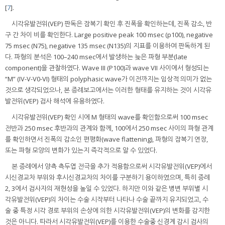
[
7
].
시각유발전위(VEP) 판독은 잠복기 확인 후 진폭을 확인하는데, 진폭 감소, 반
구 간 차이 비를 확인한다. Large positive peak 100 msec (p100), negative
75 msec (N75), negative 135 msec (N135)의 지표를 이용하여 판독하게 된
다. 파형의 분석은 100–240 msec에서 발생하는 늦은 파형 부분(late
component)을 관찰하였다. Wave III (P100)과 wave VII 사이에서 형성되는
“M” (IV-V-V0-VI) 형태의 polyphasic wave가 이전까지는 임상적 의미가 없는
것으로 생각되었으나, 본 증례보고에서는 이러한 형태를 유지하는 것이 시각유
발전위(VEP) 검사 해석에 유용하였다.
시각유발전위(VEP) 확인 시에 M 형태의 wave를 확인함으로써 100 msec
전반과 250 msec 후반과의 관계와 함께, 100에서 250 msec 사이의 파형 관계
를 확인하면서 진폭의 감소인 편평화(wave flattening), 파형의 잠복기 연장,
또는 파형 모양의 변화가 있는지 즉각적으로 알 수 있었다.
본 증례에서 양측 측두엽 전극을 추가 적용함으로써 시각유발전위(VEP)에서
시신경교차 부위와 후시신경교차의 차이를 구분하기 용이하였으며, 특히 증례
2, 3에서 검사자의 재현성을 높일 수 있었다. 하지만 이와 같은 병변 부위별 시
각유발전위(VEP)의 차이는 수술 시작부터 나타나 수술 끝까지 유지되었고, 수
술 중 특정 시각 경로 부위의 손상에 의한 시각유발전위(VEP)의 변화를 감지한
것은 아니다. 따라서 시각유발전위(VEP)를 이용한 수술중 신경계 감시 검사의